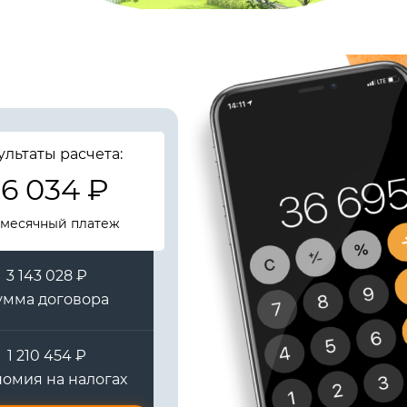
ультаты расчета:
6 034 ₽
месячный платеж
3 143 028 ₽
умма договора
1 210 454 ₽
омия на налогах