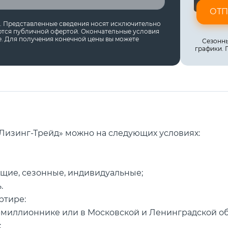
ОТП
ы. Представленные сведения носят исключительно
ются публичной офертой. Окончательные условия
. Для получения конечной цены вы можете
Сезонны
графики. 
Лизинг-Трейд» можно на следующих условиях:
щие, сезонные, индивидуальные;
.
ртире:
-миллионнике или в Московской и Ленинградской об
;