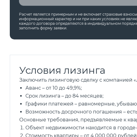
Расчет является примерным и не включает страховые взнос
информационный характер и ни при каких условиях не явля
каждого договора определяются в индивидуальном порядке
заполнить форму заявки.
Условия лизинга
Заключить лизинговую сделку с компанией «
Аванс – от 10 до 49,9%;
Срок лизинга – до 84 месяцев;
Графики платежей – равномерные, убываю
Возможность досрочного погашения – есть
Основные требования, предъявляемые к ква
Объект недвижимости находится в городе
Стоимость квартиры – от 4 000 000 рублей