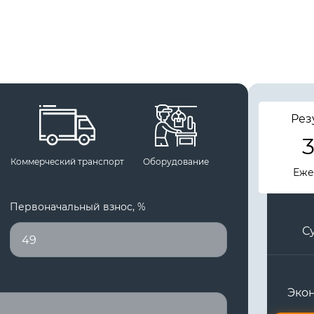
Рез
3
Коммерческий транспорт
Оборудование
Еже
Первоначальный взнос, %
С
Экон